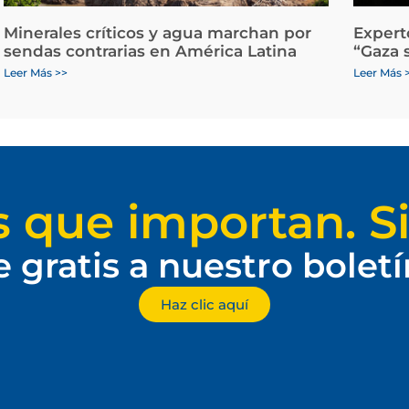
Minerales críticos y agua marchan por
Expert
sendas contrarias en América Latina
“Gaza 
Leer Más >>
Leer Más 
s que importan. Si
e gratis a nuestro bolet
Haz clic aquí