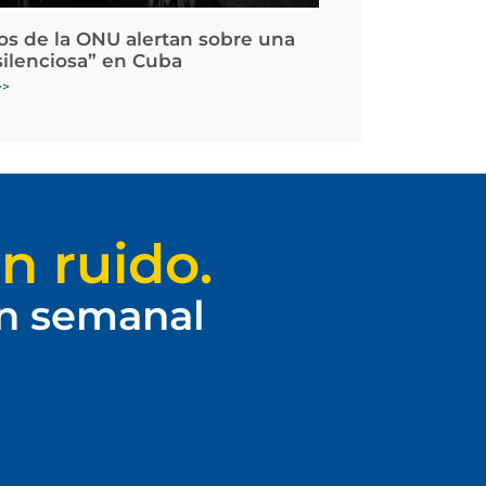
os de la ONU alertan sobre una
silenciosa” en Cuba
>>
n ruido.
ín semanal