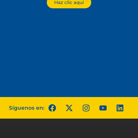
Haz clic aquí
Síguenos en: