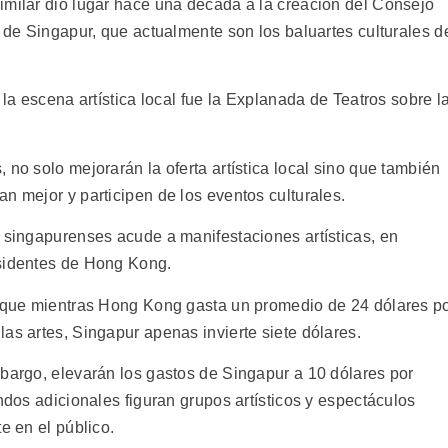
imilar dio lugar hace una década a la creación del Consejo
o de Singapur, que actualmente son los baluartes culturales d
 la escena artística local fue la Explanada de Teatros sobre l
 no solo mejorarán la oferta artística local sino que también
n mejor y participen de los eventos culturales.
o singapurenses acude a manifestaciones artísticas, en
esidentes de Hong Kong.
n que mientras Hong Kong gasta un promedio de 24 dólares p
as artes, Singapur apenas invierte siete dólares.
mbargo, elevarán los gastos de Singapur a 10 dólares por
ondos adicionales figuran grupos artísticos y espectáculos
e en el público.