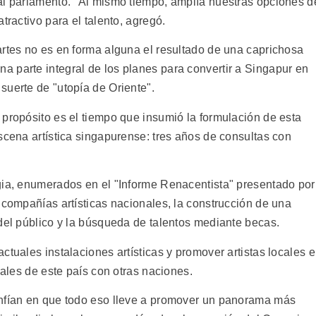
al parlamento. "Al mismo tiempo, amplía nuestras opciones d
tractivo para el talento, agregó.
artes no es en forma alguna el resultado de una caprichosa
 parte integral de los planes para convertir a Singapur en
suerte de "utopía de Oriente".
 propósito es el tiempo que insumió la formulación de esta
scena artística singapurense: tres años de consultas con
gia, enumerados en el "Informe Renacentista" presentado por
 compañías artísticas nacionales, la construcción de una
 del público y la búsqueda de talentos mediante becas.
ctuales instalaciones artísticas y promover artistas locales 
rales de este país con otras naciones.
onfían en que todo eso lleve a promover un panorama más