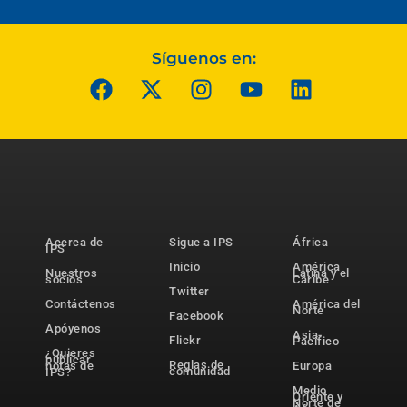
Síguenos en:
Acerca de
Sigue a IPS
África
IPS
Inicio
América
Nuestros
Latina y el
socios
Caribe
Twitter
Contáctenos
América del
Norte
Facebook
Apóyenos
Asia-
Flickr
Pacífico
¿Quieres
publicar
Reglas de
notas de
Europa
comunidad
IPS?
Medio
Oriente y
Norte de