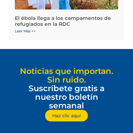
El ébola llega a los campamentos de
refugiados en la RDC
Leer Más >>
Noticias que importan.
Sin ruido.
Suscríbete gratis a
nuestro boletín
semanal
Haz clic aquí