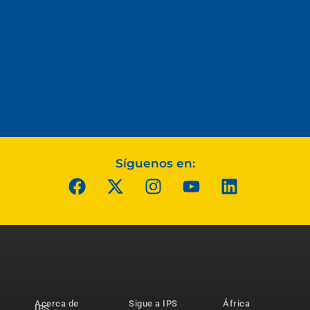
Síguenos en:
Acerca de
Sigue a IPS
África
IPS