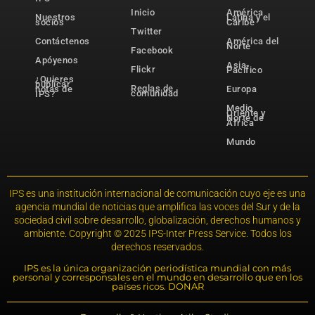
Inicio
América
Nuestros
Latina y el
socios
Caribe
Twitter
Contáctenos
América del
Norte
Facebook
Apóyenos
Asia-
Flickr
Pacífico
¿Quieres
publicar
Reglas de
notas de
Europa
comunidad
IPS?
Medio
Oriente y
Norte de
África
Mundo
IPS es una institución internacional de comunicación cuyo eje es una
agencia mundial de noticias que amplifica las voces del Sur y de la
sociedad civil sobre desarrollo, globalización, derechos humanos y
ambiente. Copyright © 2025 IPS-Inter Press Service. Todos los
derechos reservados.
IPS es la única organización periodística mundial con más
personal y corresponsales en el mundo en desarrollo que en los
países ricos. DONAR