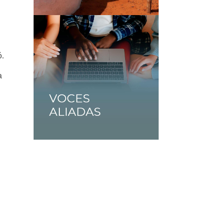
ó.
a
l