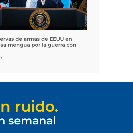
servas de armas de EEUU en
osa mengua por la guerra con
>>
n ruido.
ín semanal