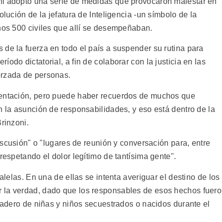
ni adoptó una serie de medidas que provocaron malestar en
olución de la jefatura de Inteligencia -un símbolo de la
unos 500 civiles que allí se desempeñaban.
 de la fuerza en todo el país a suspender su rutina para
odo dictatorial, a fin de colaborar con la justicia en las
orzada de personas.
mentación, pero puede haber recuerdos de muchos que
n la asunción de responsabilidades, y eso está dentro de la
rinzoni.
discusión" o "lugares de reunión y conversación para, entre
respetando el dolor legítimo de tantísima gente".
ralelas. En una de ellas se intenta averiguar el destino de los
 la verdad, dado que los responsables de esos hechos fuer
aradero de niñas y niños secuestrados o nacidos durante el