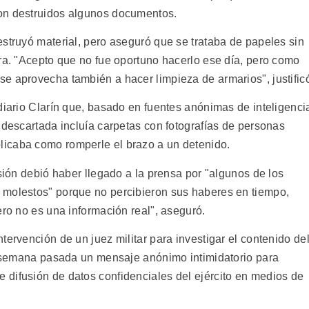
on destruidos algunos documentos.
estruyó material, pero aseguró que se trataba de papeles sin
ura. "Acepto que no fue oportuno hacerlo ese día, pero como
e aprovecha también a hacer limpieza de armarios", justific
diario Clarín que, basado en fuentes anónimas de inteligenci
 descartada incluía carpetas con fotografías de personas
icaba como romperle el brazo a un detenido.
rsión debió haber llegado a la prensa por "algunos de los
 molestos" porque no percibieron sus haberes en tiempo,
ero no es una información real", aseguró.
tervención de un juez militar para investigar el contenido de
la semana pasada un mensaje anónimo intimidatorio para
difusión de datos confidenciales del ejército en medios de