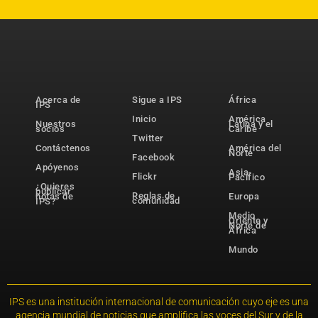
Acerca de
Sigue a IPS
África
IPS
Inicio
América
Nuestros
Latina y el
socios
Caribe
Twitter
Contáctenos
América del
Norte
Facebook
Apóyenos
Asia-
Flickr
Pacífico
¿Quieres
publicar
Reglas de
notas de
Europa
comunidad
IPS?
Medio
Oriente y
Norte de
África
Mundo
IPS es una institución internacional de comunicación cuyo eje es una
agencia mundial de noticias que amplifica las voces del Sur y de la