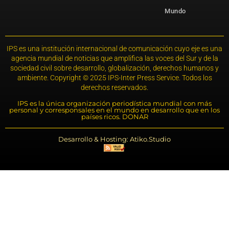
Mundo
IPS es una institución internacional de comunicación cuyo eje es una
agencia mundial de noticias que amplifica las voces del Sur y de la
sociedad civil sobre desarrollo, globalización, derechos humanos y
ambiente. Copyright © 2025 IPS-Inter Press Service. Todos los
derechos reservados.
IPS es la única organización periodística mundial con más
personal y corresponsales en el mundo en desarrollo que en los
países ricos. DONAR
Desarrollo & Hosting: Atiko.Studio