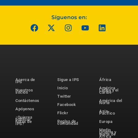
Síguenos en:
Acerca de
Sigue a IPS
África
IPS
Inicio
América
Nuestros
Latina y el
socios
Caribe
Twitter
Contáctenos
América del
Norte
Facebook
Apóyenos
Asia-
Flickr
Pacífico
¿Quieres
publicar
Reglas de
notas de
Europa
comunidad
IPS?
Medio
Oriente y
Norte de
África