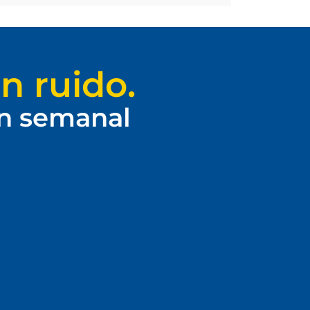
n ruido.
ín semanal