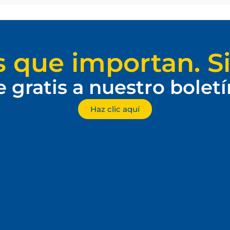
s que importan. Si
e gratis a nuestro bolet
Haz clic aquí