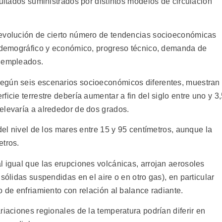
sultados suministrados por distintos modelos de circulación
 evolución de cierto número de tendencias socioeconómicas
s demográfico y económico, progreso técnico, demanda de
s empleados.
egún seis escenarios socioeconómicos diferentes, muestran
icie terrestre debería aumentar a fin del siglo entre uno y 3
elevaría a alrededor de dos grados.
del nivel de los mares entre 15 y 95 centímetros, aunque la
etros.
l igual que las erupciones volcánicas, arrojan aerosoles
sólidas suspendidas en el aire o en otro gas), en particular
o de enfriamiento con relación al balance radiante.
riaciones regionales de la temperatura podrían diferir en