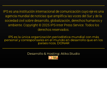
IPS es una institución internacional de comunicación cuyo eje es una
agencia mundial de noticias que amplifica las voces del Sur y de la
sociedad civil sobre desarrollo, globalización, derechos humanos y
ambiente. Copyright © 2025 IPS-Inter Press Service. Todos los
derechos reservados.
IPS es la única organización periodística mundial con más
personal y corresponsales en el mundo en desarrollo que en los
países ricos. DONAR
Desarrollo & Hosting: Atiko.Studio