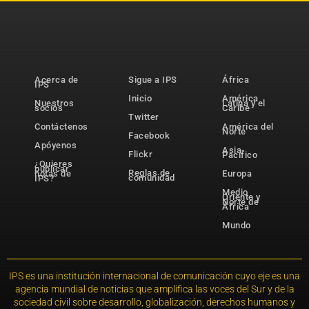
Acerca de
Sigue a IPS
África
IPS
Inicio
América
Nuestros
Latina y el
socios
Caribe
Twitter
Contáctenos
América del
Norte
Facebook
Apóyenos
Asia-
Flickr
Pacífico
¿Quieres
publicar
Reglas de
notas de
Europa
comunidad
IPS?
Medio
Oriente y
Norte de
África
Mundo
IPS es una institución internacional de comunicación cuyo eje es una
agencia mundial de noticias que amplifica las voces del Sur y de la
sociedad civil sobre desarrollo, globalización, derechos humanos y