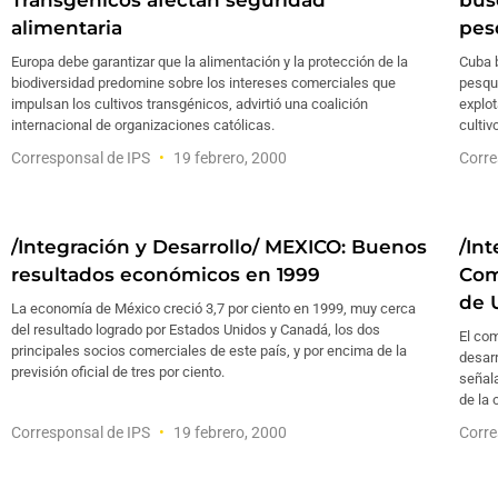
Transgénicos afectan seguridad
bus
alimentaria
pes
Europa debe garantizar que la alimentación y la protección de la
Cuba b
biodiversidad predomine sobre los intereses comerciales que
pesque
impulsan los cultivos transgénicos, advirtió una coalición
explot
internacional de organizaciones católicas.
cultiv
Corresponsal de IPS
19 febrero, 2000
Corre
/Integración y Desarrollo/ MEXICO: Buenos
/In
resultados económicos en 1999
Com
de 
La economía de México creció 3,7 por ciento en 1999, muy cerca
del resultado logrado por Estados Unidos y Canadá, los dos
El com
principales socios comerciales de este país, y por encima de la
desarr
previsión oficial de tres por ciento.
señal
de la 
Corresponsal de IPS
19 febrero, 2000
Corre