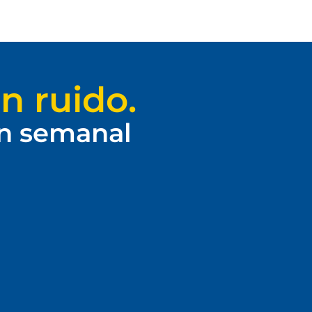
n ruido.
ín semanal