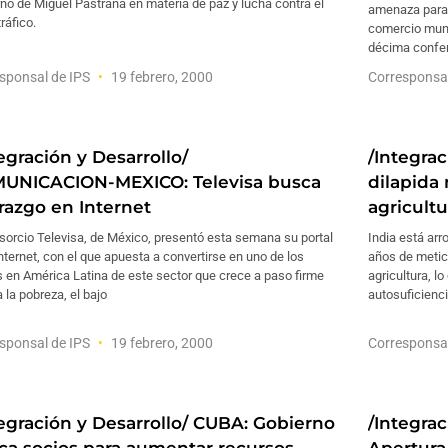
no de Miguel Pastrana en materia de paz y lucha contra el
amenaza para 
ráfico.
comercio mundi
décima confer
sponsal de IPS
19 febrero, 2000
Corresponsa
egración y Desarrollo/
/Integrac
UNICACION-MEXICO: Televisa busca
dilapida
erazgo en Internet
agricultu
sorcio Televisa, de México, presentó esta semana su portal
India está arr
nternet, con el que apuesta a convertirse en uno de los
años de metic
s en América Latina de este sector que crece a paso firme
agricultura, l
 la pobreza, el bajo
autosuficienci
sponsal de IPS
19 febrero, 2000
Corresponsa
tegración y Desarrollo/ CUBA: Gobierno
/Integrac