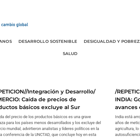
ANOS
DESARROLLO SOSTENIBLE
DESIGUALDAD Y POBREZ
SALUD
PETICION//Integración y Desarrollo/
/REPETIC
ERCIO: Caída de precios de
INDIA: G
ductos básicos excluye al Sur
avances 
da del precio de los productos básicos es una grave
India está arr
za para los países menos desarrollados y los excluye del
años de metic
io mundial, advirtieron analistas y líderes políticos en la
agricultura, l
a conferencia de la UNCTAD, que concluye hoy en esta
autosuficienci