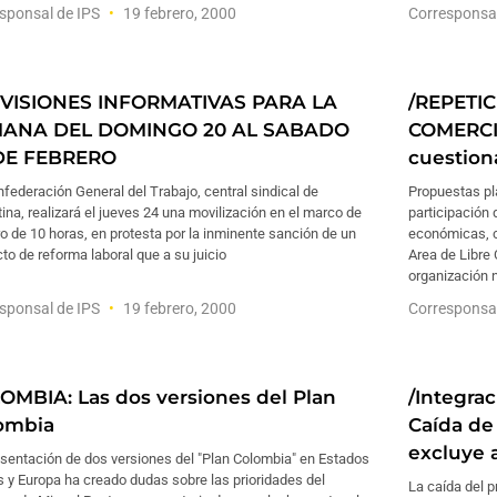
sponsal de IPS
19 febrero, 2000
Corresponsa
VISIONES INFORMATIVAS PARA LA
/REPETIC
ANA DEL DOMINGO 20 AL SABADO
COMERCI
DE FEBRERO
cuestion
federación General del Trabajo, central sindical de
Propuestas p
ina, realizará el jueves 24 una movilización en el marco de
participación 
o de 10 horas, en protesta por la inminente sanción de un
económicas, c
to de reforma laboral que a su juicio
Area de Libre
organización 
sponsal de IPS
19 febrero, 2000
Corresponsa
OMBIA: Las dos versiones del Plan
/Integra
ombia
Caída de
excluye a
esentación de dos versiones del "Plan Colombia" en Estados
 y Europa ha creado dudas sobre las prioridades del
La caída del 