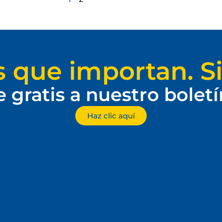
s que importan. Si
e gratis a nuestro bolet
Haz clic aquí