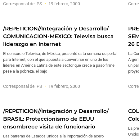
Corresponsal de IPS
19 febrero, 2000
Corre
/REPETICION//Integración y Desarrollo/
PRE
COMUNICACION-MEXICO: Televisa busca
SEM
liderazgo en Internet
26 
El consorcio Televisa, de México, presentó esta semana su portal
La Con
para Internet, con el que apuesta a convertirse en uno de los
Argent
líderes en América Latina de este sector que crece a paso firme
un par
pese a la pobreza, el bajo
proyec
Corresponsal de IPS
19 febrero, 2000
Corre
/REPETICION//Integración y Desarrollo/
COL
BRASIL: Proteccionismo de EEUU
Col
ensombrece visita de funcionario
La pr
Unidos
Las barreras de Estados Unidos a la importación de acero,