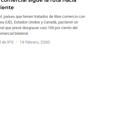
comercial sigue la ruta hacia
iente
l, países que tienen tratados de libre comercio con
pea (UE), Estados Unidos y Canadá, pactaron un
ral que prevé desgravar casi 100 por ciento del
mercial bilateral.
l de IPS
19 febrero, 2000