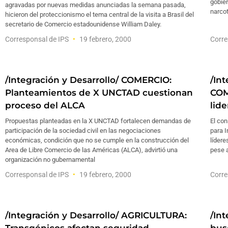
gobier
agravadas por nuevas medidas anunciadas la semana pasada,
narcot
hicieron del proteccionismo el tema central de la visita a Brasil del
secretario de Comercio estadounidense William Daley.
Corresponsal de IPS
19 febrero, 2000
Corre
/Integración y Desarrollo/ COMERCIO:
/Int
Planteamientos de X UNCTAD cuestionan
COM
proceso del ALCA
lid
Propuestas planteadas en la X UNCTAD fortalecen demandas de
El con
participación de la sociedad civil en las negociaciones
para I
económicas, condición que no se cumple en la construcción del
lídere
Area de Libre Comercio de las Américas (ALCA), advirtió una
pese a
organización no gubernamental
Corresponsal de IPS
19 febrero, 2000
Corre
/Integración y Desarrollo/ AGRICULTURA:
/In