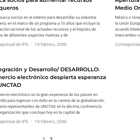
ca socios para aumentar recursos
Apertura 
queros
Medio Or
usca socios en el exterior para desarrollar su industria
México e Israe
ra, en el marco de un programa a 10 años que incluye la
la Unión Euro
ación racional de los actuales recursos y el impulso de
acuerdo bilate
os de diferentes especies marinas y de
intercambio co
sponsal de IPS
19 febrero, 2000
Corresponsa
tegración y Desarrollo/ DESARROLLO:
ercio electrónico despierta esperanza
UNCTAD
ercio electrónico es la gran esperanza de los países en
ollo para ingresar con éxito en la carrera de la globalización,
aron representantes de UNCTAD en la décima conferencia
organización que concluye hoy en la capital de
sponsal de IPS
19 febrero, 2000
1
2