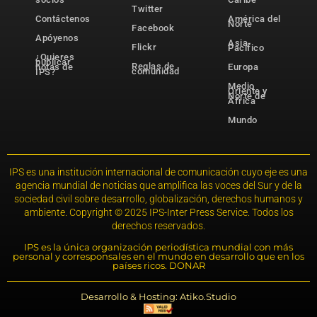
Twitter
Contáctenos
América del
Norte
Facebook
Apóyenos
Asia-
Flickr
Pacífico
¿Quieres
publicar
Reglas de
notas de
Europa
comunidad
IPS?
Medio
Oriente y
Norte de
África
Mundo
IPS es una institución internacional de comunicación cuyo eje es una
agencia mundial de noticias que amplifica las voces del Sur y de la
sociedad civil sobre desarrollo, globalización, derechos humanos y
ambiente. Copyright © 2025 IPS-Inter Press Service. Todos los
derechos reservados.
IPS es la única organización periodística mundial con más
personal y corresponsales en el mundo en desarrollo que en los
países ricos. DONAR
Desarrollo & Hosting: Atiko.Studio