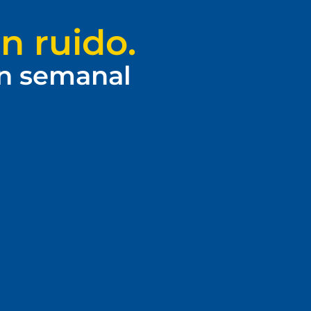
n ruido.
ín semanal