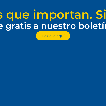
s que importan. Si
e gratis a nuestro bolet
Haz clic aquí