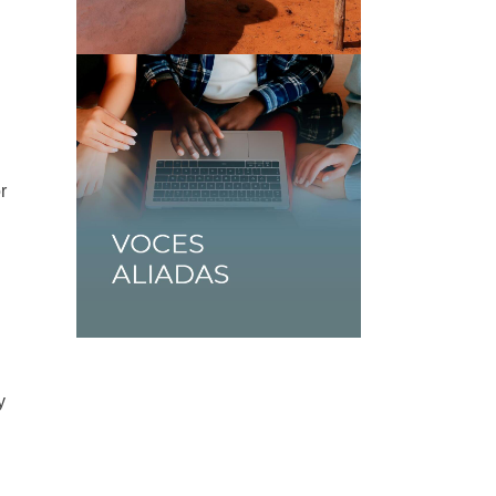
n
r
y