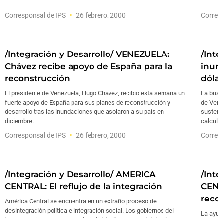
Corresponsal de IPS
26 febrero, 2000
Corre
/Integración y Desarrollo/ VENEZUELA:
/In
Chávez recibe apoyo de España para la
inu
reconstrucción
dól
El presidente de Venezuela, Hugo Chávez, recibió esta semana un
La bús
fuerte apoyo de España para sus planes de reconstrucción y
de Ve
desarrollo tras las inundaciones que asolaron a su país en
suste
diciembre.
calcul
Corresponsal de IPS
26 febrero, 2000
Corre
/Integración y Desarrollo/ AMERICA
/In
CENTRAL: El reflujo de la integración
CEN
rec
América Central se encuentra en un extraño proceso de
desintegración política e integración social. Los gobiernos del
La ayu