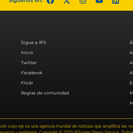
Síguenos en:
Sigue a IPS
Á
Inicio
A
Twitter
A
Facebook
A
Flickr
E
Reglas de comunidad
M
M
ión cuyo eje es una agencia mundial de noticias que amplifica las voce
humanos y ambiente. Copyright © 2025 IPS-Inter Press Service. Todos