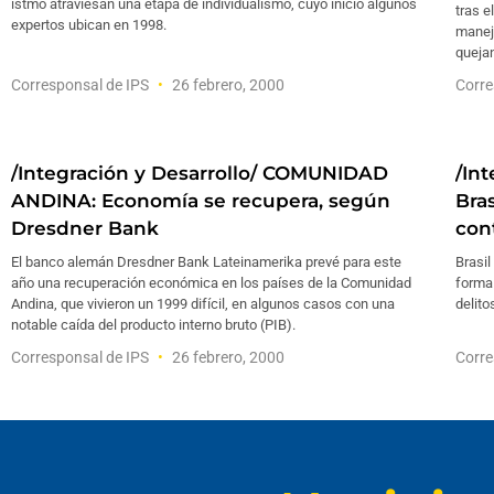
istmo atraviesan una etapa de individualismo, cuyo inicio algunos
tras e
expertos ubican en 1998.
manej
quejan
Corresponsal de IPS
26 febrero, 2000
Corre
/Integración y Desarrollo/ COMUNIDAD
/In
ANDINA: Economía se recupera, según
Bra
Dresdner Bank
cont
El banco alemán Dresdner Bank Lateinamerika prevé para este
Brasil
año una recuperación económica en los países de la Comunidad
forma 
Andina, que vivieron un 1999 difícil, en algunos casos con una
delito
notable caída del producto interno bruto (PIB).
Corresponsal de IPS
26 febrero, 2000
Corre