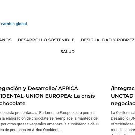
ANOS
DESARROLLO SOSTENIBLE
DESIGUALDAD Y POBREZ
SALUD
tegración y Desarrollo/ AFRICA
/Integra
IDENTAL-UNION EUROPEA: La crisis
UNCTAD 
 chocolate
negociac
ropuesta presentada al Parlamento Europeo para permitir
La Conferenci
n la elaboración de chocolate se reemplace la manteca de
Desarrollo (U
 por otras grasas vegetales amenaza la subsistencia de 11
ofreciéndose 
es de personas en Africa Occidental.
mundial sobre