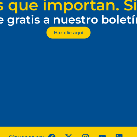
s que importan. Si
e gratis a nuestro bolet
Haz clic aquí