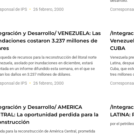
desarrollo.
sponsal de IPS
26 febrero, 2000
Corresponsa
tegración y Desarrollo/ VENEZUELA: Las
/Integra
ndaciones costaron 3.237 millones de
Venezuel
ares
CUBA
queda de recursos para la reconstrucción del litoral norte
Venezuela pre
nezuela, asolado por inundaciones en diciembre, estará
Latina, después
ntada en un informe difundido esta semana, en el que se
Cuba, que este
an los daños en 3.237 millones de dólares.
tres millones 
sponsal de IPS
26 febrero, 2000
Corresponsa
tegración y Desarrollo/ AMERICA
/Integra
TRAL: La oportunidad perdida para la
LATINA: 
onstrucción
por el petróleo
da para la reconstrucción de América Central, prometida