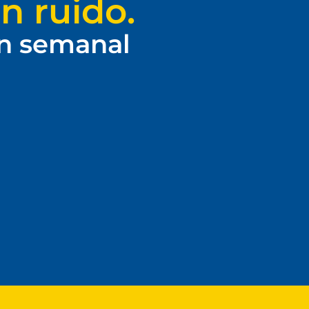
n ruido.
ín semanal