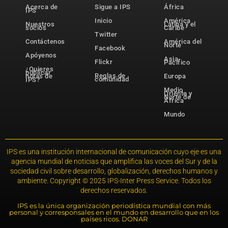
Acerca de
Sigue a IPS
África
IPS
Inicio
América
Nuestros
Latina y el
socios
Caribe
Twitter
Contáctenos
América del
Norte
Facebook
Apóyenos
Asia-
Flickr
Pacífico
¿Quieres
publicar
Reglas de
notas de
Europa
comunidad
IPS?
Medio
Oriente y
Norte de
África
Mundo
IPS es una institución internacional de comunicación cuyo eje es una
agencia mundial de noticias que amplifica las voces del Sur y de la
sociedad civil sobre desarrollo, globalización, derechos humanos y
ambiente. Copyright © 2025 IPS-Inter Press Service. Todos los
derechos reservados.
IPS es la única organización periodística mundial con más
personal y corresponsales en el mundo en desarrollo que en los
países ricos. DONAR