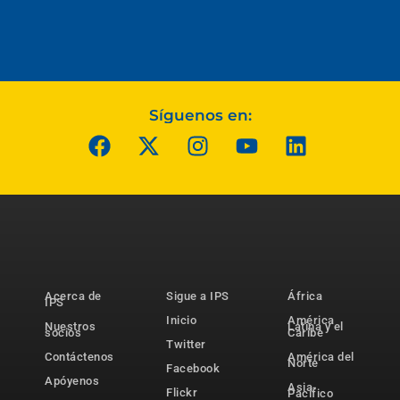
Síguenos en:
Acerca de
Sigue a IPS
África
IPS
Inicio
América
Nuestros
Latina y el
socios
Caribe
Twitter
Contáctenos
América del
Norte
Facebook
Apóyenos
Asia-
Flickr
Pacífico