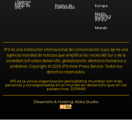
¿Quieres
publicar
Reglas de
notas de
Europa
comunidad
IPS?
Medio
Oriente y
Norte de
África
Mundo
IPS es una institución internacional de comunicación cuyo eje es una
agencia mundial de noticias que amplifica las voces del Sur y de la
sociedad civil sobre desarrollo, globalización, derechos humanos y
ambiente. Copyright © 2025 IPS-Inter Press Service. Todos los
derechos reservados.
IPS es la única organización periodística mundial con más
personal y corresponsales en el mundo en desarrollo que en los
países ricos. DONAR
Desarrollo & Hosting: Atiko.Studio