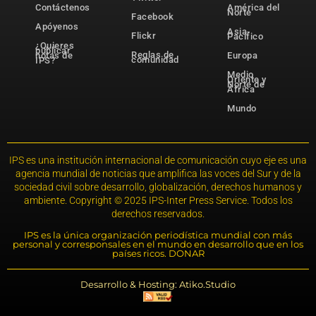
Contáctenos
América del
Norte
Facebook
Apóyenos
Asia-
Flickr
Pacífico
¿Quieres
publicar
Reglas de
notas de
Europa
comunidad
IPS?
Medio
Oriente y
Norte de
África
Mundo
IPS es una institución internacional de comunicación cuyo eje es una
agencia mundial de noticias que amplifica las voces del Sur y de la
sociedad civil sobre desarrollo, globalización, derechos humanos y
ambiente. Copyright © 2025 IPS-Inter Press Service. Todos los
derechos reservados.
IPS es la única organización periodística mundial con más
personal y corresponsales en el mundo en desarrollo que en los
países ricos. DONAR
Desarrollo & Hosting: Atiko.Studio