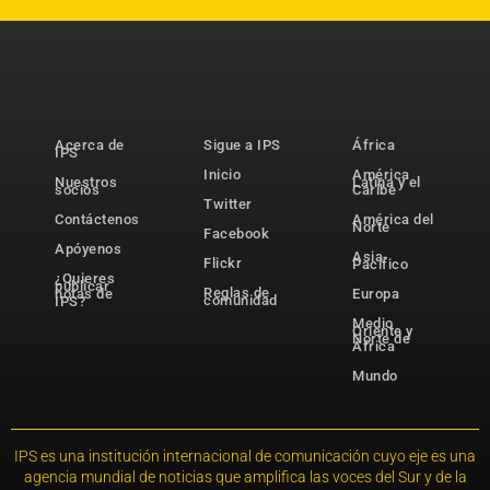
Acerca de
Sigue a IPS
África
IPS
Inicio
América
Nuestros
Latina y el
socios
Caribe
Twitter
Contáctenos
América del
Norte
Facebook
Apóyenos
Asia-
Flickr
Pacífico
¿Quieres
publicar
Reglas de
notas de
Europa
comunidad
IPS?
Medio
Oriente y
Norte de
África
Mundo
IPS es una institución internacional de comunicación cuyo eje es una
agencia mundial de noticias que amplifica las voces del Sur y de la