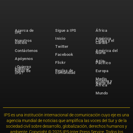
Acerca de
Sigue a IPS
África
IPS
Inicio
América
Nuestros
Latina y el
socios
Caribe
Twitter
Contáctenos
América del
Norte
Facebook
Apóyenos
Asia-
Flickr
Pacífico
¿Quieres
publicar
Reglas de
notas de
Europa
comunidad
IPS?
Medio
Oriente y
Norte de
África
Mundo
IPS es una institución internacional de comunicación cuyo eje es una
agencia mundial de noticias que amplifica las voces del Sur y de la
sociedad civil sobre desarrollo, globalización, derechos humanos y
ambiente. Copyright © 2025 IPS-Inter Press Service. Todos los