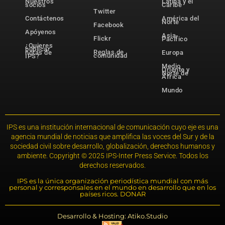
Nuestros
Latina y el
socios
Caribe
Twitter
Contáctenos
América del
Norte
Facebook
Apóyenos
Asia-
Flickr
Pacífico
¿Quieres
publicar
Reglas de
notas de
Europa
comunidad
IPS?
Medio
Oriente y
Norte de
África
Mundo
IPS es una institución internacional de comunicación cuyo eje es una
agencia mundial de noticias que amplifica las voces del Sur y de la
sociedad civil sobre desarrollo, globalización, derechos humanos y
ambiente. Copyright © 2025 IPS-Inter Press Service. Todos los
derechos reservados.
IPS es la única organización periodística mundial con más
personal y corresponsales en el mundo en desarrollo que en los
países ricos. DONAR
Desarrollo & Hosting: Atiko.Studio