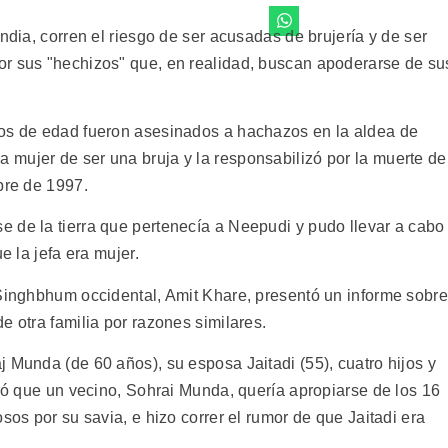
ndia, corren el riesgo de ser acusadas de brujería y de ser
or sus "hechizos" que, en realidad, buscan apoderarse de su
ños de edad fueron asesinados a hachazos en la aldea de
mujer de ser una bruja y la responsabilizó por la muerte de
bre de 1997.
 de la tierra que pertenecía a Neepudi y pudo llevar a cabo
e la jefa era mujer.
 Singhbhum occidental, Amit Khare, presentó un informe sobre
e otra familia por razones similares.
 Munda (de 60 años), su esposa Jaitadi (55), cuatro hijos y
eló que un vecino, Sohrai Munda, quería apropiarse de los 16
sos por su savia, e hizo correr el rumor de que Jaitadi era