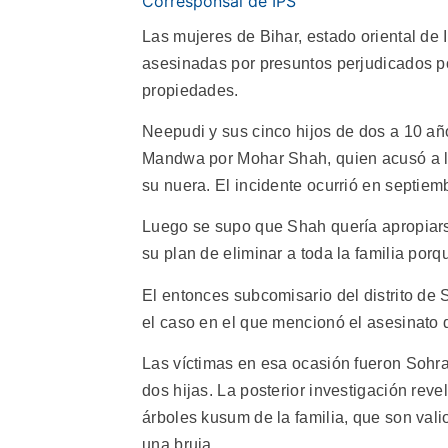
Corresponsal de IPS
Las mujeres de Bihar, estado oriental de I
asesinadas por presuntos perjudicados p
propiedades.
Neepudi y sus cinco hijos de dos a 10 a
Mandwa por Mohar Shah, quien acusó a la 
su nuera. El incidente ocurrió en septiem
Luego se supo que Shah quería apropiarse
su plan de eliminar a toda la familia porqu
El entonces subcomisario del distrito de
el caso en el que mencionó el asesinato d
Las víctimas en esa ocasión fueron Sohraj
dos hijas. La posterior investigación rev
árboles kusum de la familia, que son valio
una bruja.