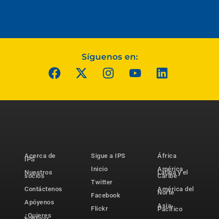
Síguenos en:
Acerca de
Sigue a IPS
África
IPS
Inicio
América
Nuestros
Latina y el
socios
Caribe
Twitter
Contáctenos
América del
Norte
Facebook
Apóyenos
Asia-
Flickr
Pacífico
¿Quieres
publicar