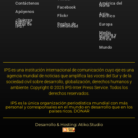
Contáctenos
América del
Norte
Facebook
Apóyenos
Asia-
Flickr
Pacífico
¿Quieres
publicar
Reglas de
notas de
Europa
comunidad
IPS?
Medio
Oriente y
Norte de
África
Mundo
IPS es una institución internacional de comunicación cuyo eje es una
agencia mundial de noticias que amplifica las voces del Sur y de la
sociedad civil sobre desarrollo, globalización, derechos humanos y
ambiente. Copyright © 2025 IPS-Inter Press Service. Todos los
derechos reservados.
IPS es la única organización periodística mundial con más
personal y corresponsales en el mundo en desarrollo que en los
países ricos. DONAR
Desarrollo & Hosting: Atiko.Studio