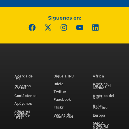
Síguenos en:
Acerca de
Sigue a IPS
África
IPS
Inicio
América
Nuestros
Latina y el
socios
Caribe
Twitter
Contáctenos
América del
Norte
Facebook
Apóyenos
Asia-
Flickr
Pacífico
¿Quieres
publicar
Reglas de
notas de
Europa
comunidad
IPS?
Medio
Oriente y
Norte de