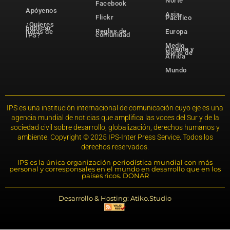
Norte
Facebook
Apóyenos
Asia-
Flickr
Pacífico
¿Quieres
publicar
Reglas de
notas de
Europa
comunidad
IPS?
Medio
Oriente y
Norte de
África
Mundo
IPS es una institución internacional de comunicación cuyo eje es una
agencia mundial de noticias que amplifica las voces del Sur y de la
sociedad civil sobre desarrollo, globalización, derechos humanos y
ambiente. Copyright © 2025 IPS-Inter Press Service. Todos los
derechos reservados.
IPS es la única organización periodística mundial con más
personal y corresponsales en el mundo en desarrollo que en los
países ricos. DONAR
Desarrollo & Hosting: Atiko.Studio