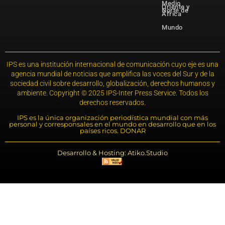
Medio
Oriente y
Norte de
África
Mundo
IPS es una institución internacional de comunicación cuyo eje es una
agencia mundial de noticias que amplifica las voces del Sur y de la
sociedad civil sobre desarrollo, globalización, derechos humanos y
ambiente. Copyright © 2025 IPS-Inter Press Service. Todos los
derechos reservados.
IPS es la única organización periodística mundial con más
personal y corresponsales en el mundo en desarrollo que en los
países ricos. DONAR
Desarrollo & Hosting: Atiko.Studio