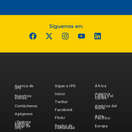
Síguenos en:
Acerca de
Sigue a IPS
África
IPS
Inicio
América
Nuestros
Latina y el
socios
Caribe
Twitter
Contáctenos
América del
Norte
Facebook
Apóyenos
Asia-
Flickr
Pacífico
¿Quieres
publicar
Reglas de
notas de
Europa
comunidad
IPS?