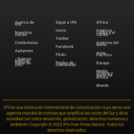
Acerca de
Sigue a IPS
África
IPS
Inicio
América
Nuestros
Latina y el
socios
Caribe
Twitter
Contáctenos
América del
Norte
Facebook
Apóyenos
Asia-
Flickr
Pacífico
¿Quieres
publicar
Reglas de
notas de
Europa
comunidad
IPS?
Medio
Oriente y
Norte de
África
Mundo
IPS es una institución internacional de comunicación cuyo eje es una
agencia mundial de noticias que amplifica las voces del Sur y de la
sociedad civil sobre desarrollo, globalización, derechos humanos y
ambiente. Copyright © 2025 IPS-Inter Press Service. Todos los
derechos reservados.