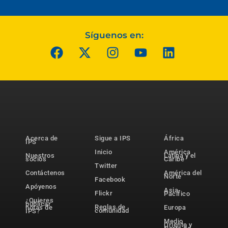
Síguenos en:
Acerca de
Sigue a IPS
África
IPS
Inicio
América
Nuestros
Latina y el
socios
Caribe
Twitter
Contáctenos
América del
Norte
Facebook
Apóyenos
Asia-
Flickr
Pacífico
¿Quieres
publicar
Reglas de
notas de
Europa
comunidad
IPS?
Medio
Oriente y