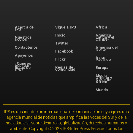
Acerca de
Sigue a IPS
África
IPS
Inicio
América
Nuestros
Latina y el
socios
Caribe
Twitter
Contáctenos
América del
Norte
Facebook
Apóyenos
Asia-
Flickr
Pacífico
¿Quieres
publicar
Reglas de
notas de
Europa
comunidad
IPS?
Medio
Oriente y
Norte de
África
Mundo
IPS es una institución internacional de comunicación cuyo eje es una
agencia mundial de noticias que amplifica las voces del Sur y de la
sociedad civil sobre desarrollo, globalización, derechos humanos y
ambiente. Copyright © 2025 IPS-Inter Press Service. Todos los