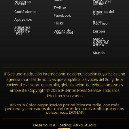
Nuestros
Latina y el
socios
Caribe
Twitter
Contáctenos
América del
Norte
Facebook
Apóyenos
Asia-
Flickr
Pacífico
¿Quieres
publicar
Reglas de
notas de
Europa
comunidad
IPS?
Medio
Oriente y
Norte de
África
Mundo
IPS es una institución internacional de comunicación cuyo eje es una
agencia mundial de noticias que amplifica las voces del Sur y de la
sociedad civil sobre desarrollo, globalización, derechos humanos y
ambiente. Copyright © 2025 IPS-Inter Press Service. Todos los
derechos reservados.
IPS es la única organización periodística mundial con más
personal y corresponsales en el mundo en desarrollo que en los
países ricos. DONAR
Desarrollo & Hosting: Atiko.Studio