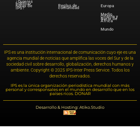
¿Quieres
publicar
Reglas de
notas de
Europa
comunidad
IPS?
Medio
Oriente y
Norte de
África
Mundo
IPS es una institución internacional de comunicación cuyo eje es una
agencia mundial de noticias que amplifica las voces del Sur y de la
sociedad civil sobre desarrollo, globalización, derechos humanos y
ambiente. Copyright © 2025 IPS-Inter Press Service. Todos los
derechos reservados.
IPS es la única organización periodística mundial con más
personal y corresponsales en el mundo en desarrollo que en los
países ricos. DONAR
Desarrollo & Hosting: Atiko.Studio