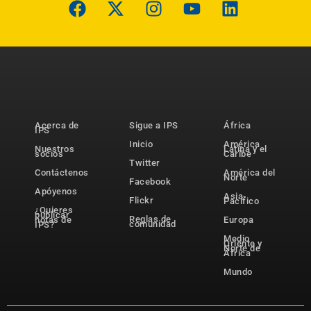
Acerca de
Sigue a IPS
África
IPS
Inicio
América
Nuestros
Latina y el
socios
Caribe
Twitter
Contáctenos
América del
Norte
Facebook
Apóyenos
Asia-
Flickr
Pacífico
¿Quieres
publicar
Reglas de
notas de
Europa
comunidad
IPS?
Medio
Oriente y
Norte de
África
Mundo