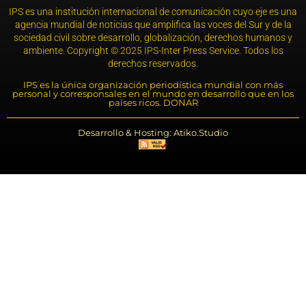
IPS es una institución internacional de comunicación cuyo eje es una
agencia mundial de noticias que amplifica las voces del Sur y de la
sociedad civil sobre desarrollo, globalización, derechos humanos y
ambiente. Copyright © 2025 IPS-Inter Press Service. Todos los
derechos reservados.
IPS es la única organización periodística mundial con más
personal y corresponsales en el mundo en desarrollo que en los
países ricos. DONAR
Desarrollo & Hosting: Atiko.Studio