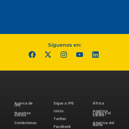
Síguenos en:
Acerca de
Sigue a IPS
África
IPS
Inicio
América
Nuestros
Latina y el
socios
Caribe
Twitter
Contáctenos
América del
Norte
Facebook