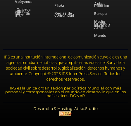
Apóyenos
Asia-
Flickr
Pacífico
¿Quieres
publicar
Reglas de
notas de
Europa
comunidad
IPS?
Medio
Oriente y
Norte de
África
Mundo
IPS es una institución internacional de comunicación cuyo eje es una
agencia mundial de noticias que amplifica las voces del Sur y de la
sociedad civil sobre desarrollo, globalización, derechos humanos y
ambiente. Copyright © 2025 IPS-Inter Press Service. Todos los
derechos reservados.
IPS es la única organización periodística mundial con más
personal y corresponsales en el mundo en desarrollo que en los
países ricos. DONAR
Desarrollo & Hosting: Atiko.Studio