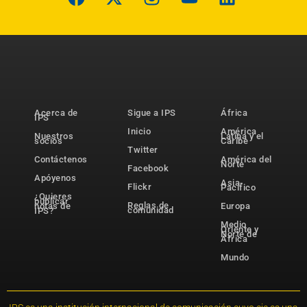
Acerca de
Sigue a IPS
África
IPS
Inicio
América
Nuestros
Latina y el
socios
Caribe
Twitter
Contáctenos
América del
Norte
Facebook
Apóyenos
Asia-
Flickr
Pacífico
¿Quieres
publicar
Reglas de
notas de
Europa
comunidad
IPS?
Medio
Oriente y
Norte de
África
Mundo