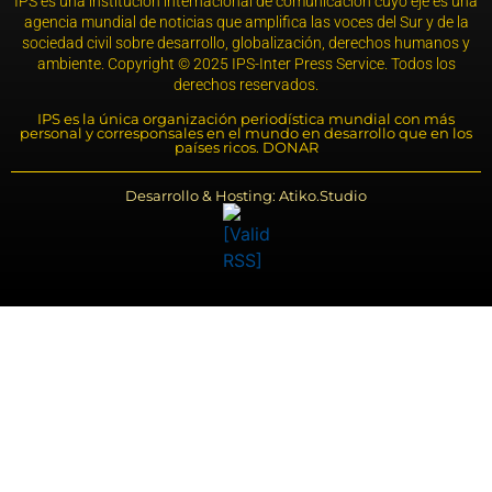
IPS es una institución internacional de comunicación cuyo eje es una
agencia mundial de noticias que amplifica las voces del Sur y de la
sociedad civil sobre desarrollo, globalización, derechos humanos y
ambiente. Copyright © 2025 IPS-Inter Press Service. Todos los
derechos reservados.
IPS es la única organización periodística mundial con más
personal y corresponsales en el mundo en desarrollo que en los
países ricos. DONAR
Desarrollo & Hosting: Atiko.Studio