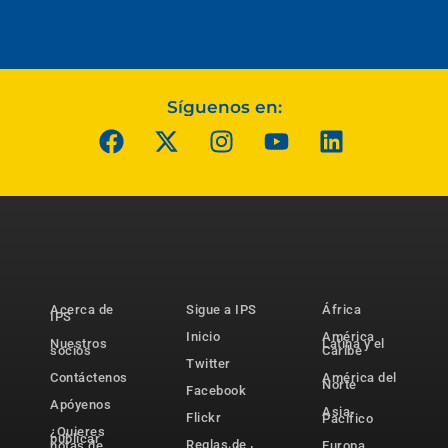
Síguenos en:
Acerca de
Sigue a IPS
África
IPS
Inicio
América
Nuestros
Latina y el
socios
Caribe
Twitter
Contáctenos
América del
Norte
Facebook
Apóyenos
Asia-
Flickr
Pacífico
¿Quieres
publicar
Reglas de
notas de
Europa