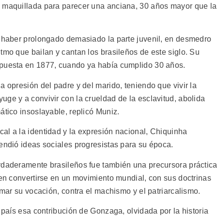
e maquillada para parecer una anciana, 30 años mayor que la
e haber prolongado demasiado la parte juvenil, en desmedro
tmo que bailan y cantan los brasileños de este siglo. Su
mpuesta en 1877, cuando ya había cumplido 30 años.
a opresión del padre y del marido, teniendo que vivir la
ge y a convivir con la crueldad de la esclavitud, abolida
ático insoslayable, replicó Muniz.
al a la identidad y la expresión nacional, Chiquinha
endió ideas sociales progresistas para su época.
rdaderamente brasileños fue también una precursora práctic
 en convertirse en un movimiento mundial, con sus doctrinas
rmar su vocación, contra el machismo y el patriarcalismo.
l país esa contribución de Gonzaga, olvidada por la historia