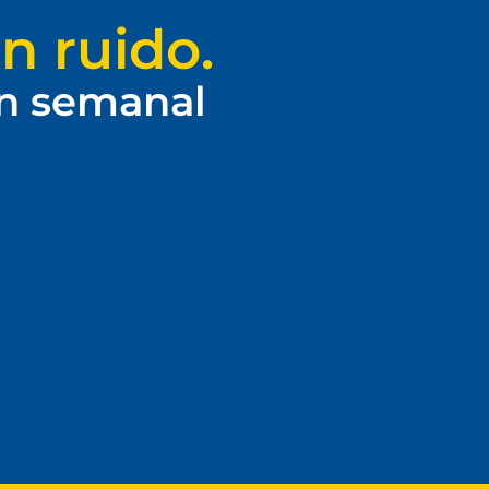
n ruido.
ín semanal