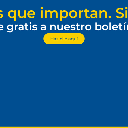
s que importan. Si
e gratis a nuestro bolet
Haz clic aquí