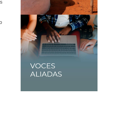
es
io