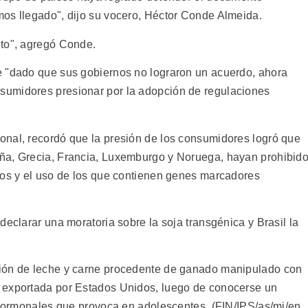
os llegado", dijo su vocero, Héctor Conde Almeida.
nto", agregó Conde.
e "dado que sus gobiernos no lograron un acuerdo, ahora
sumidores presionar por la adopción de regulaciones
onal, recordó que la presión de los consumidores logró que
ña, Grecia, Francia, Luxemburgo y Noruega, hayan prohibid
cos y el uso de los que contienen genes marcadores
declarar una moratoria sobre la soja transgénica y Brasil la
ción de leche y carne procedente de ganado manipulado con
 exportada por Estados Unidos, luego de conocerse un
s hormonales que provoca en adolescentes. (FIN/IPS/as/mj/en