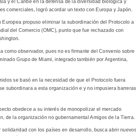
sia y el Caribe en la defensa de la diversidad biológica y
ses comerciales, logró acordar un texto con Europa y Japón.
 Europea propuso eliminar la subordinación del Protocolo a
ndial del Comercio (OMC), punto que fue rechazado con
shington.
ia como observador, pues no es firmante del Convenio sobre
ominado Grupo de Miami, integrado también por Argentina,
nidos se basó en la necesidad de que el Protocolo fuera
e subordinara a esta organización e y no impusiera barrera
specto obedece a su interés de monopolizar el mercado
n, de la organización no gubernamental Amigos de la Tierra.
solidaridad con los países en desarrollo, busca abrir nuevo