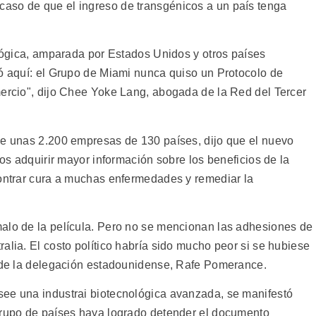
aso de que el ingreso de transgénicos a un país tenga
ológica, amparada por Estados Unidos y otros países
mó aquí: el Grupo de Miami nunca quiso un Protocolo de
mercio", dijo Chee Yoke Lang, abogada de la Red del Tercer
de unas 2.200 empresas de 130 países, dijo que el nuevo
nos adquirir mayor información sobre los beneficios de la
contrar cura a muchas enfermedades y remediar la
alo de la película. Pero no se mencionan las adhesiones de
alia. El costo político habría sido mucho peor si se hubiese
e de la delegación estadounidense, Rafe Pomerance.
see una industrai biotecnológica avanzada, se manifestó
grupo de países haya logrado detender el documento