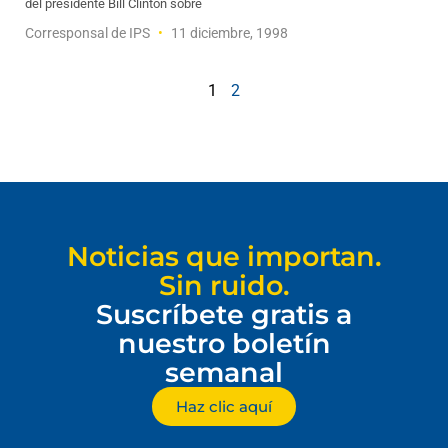
del presidente Bill Clinton sobre
Corresponsal de IPS
11 diciembre, 1998
1
2
Noticias que importan.
Sin ruido.
Suscríbete gratis a
nuestro boletín
semanal
Haz clic aquí