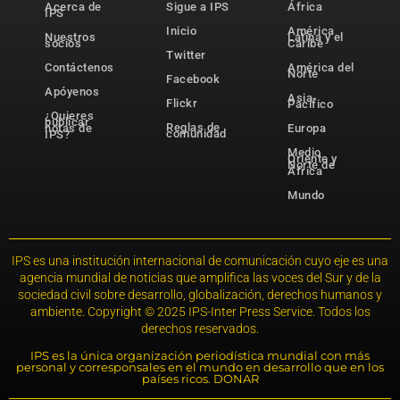
Acerca de
Sigue a IPS
África
IPS
Inicio
América
Nuestros
Latina y el
socios
Caribe
Twitter
Contáctenos
América del
Norte
Facebook
Apóyenos
Asia-
Flickr
Pacífico
¿Quieres
publicar
Reglas de
notas de
Europa
comunidad
IPS?
Medio
Oriente y
Norte de
África
Mundo
IPS es una institución internacional de comunicación cuyo eje es una
agencia mundial de noticias que amplifica las voces del Sur y de la
sociedad civil sobre desarrollo, globalización, derechos humanos y
ambiente. Copyright © 2025 IPS-Inter Press Service. Todos los
derechos reservados.
IPS es la única organización periodística mundial con más
personal y corresponsales en el mundo en desarrollo que en los
países ricos. DONAR