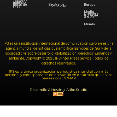
¿Quieres
publicar
Reglas de
notas de
Europa
comunidad
IPS?
Medio
Oriente y
Norte de
África
Mundo
IPS es una institución internacional de comunicación cuyo eje es una
agencia mundial de noticias que amplifica las voces del Sur y de la
sociedad civil sobre desarrollo, globalización, derechos humanos y
ambiente. Copyright © 2025 IPS-Inter Press Service. Todos los
derechos reservados.
IPS es la única organización periodística mundial con más
personal y corresponsales en el mundo en desarrollo que en los
países ricos. DONAR
Desarrollo & Hosting: Atiko.Studio