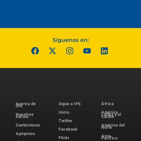
Síguenos en:
Acerca de
Sigue a IPS
África
IPS
Inicio
América
Nuestros
Latina y el
socios
Caribe
Twitter
Contáctenos
América del
Norte
Facebook
Apóyenos
Asia-
Flickr
Pacífico