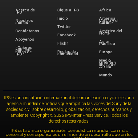
Acerca de
Sigue a IPS
África
IPS
Inicio
América
Nuestros
Latina y el
socios
Caribe
Twitter
Contáctenos
América del
Norte
Facebook
Apóyenos
Asia-
Flickr
Pacífico
¿Quieres
publicar
Reglas de
notas de
Europa
comunidad
IPS?
Medio
Oriente y
Norte de
África
Mundo
IPS es una institución internacional de comunicación cuyo eje es una
agencia mundial de noticias que amplifica las voces del Sur y de la
sociedad civil sobre desarrollo, globalización, derechos humanos y
ambiente. Copyright © 2025 IPS-Inter Press Service. Todos los
derechos reservados.
IPS es la única organización periodística mundial con más
personal y corresponsales en el mundo en desarrollo que en los