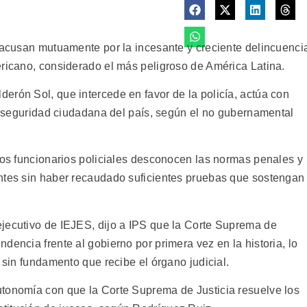
e acusan mutuamente por la incesante y creciente delincuenci
ericano, considerado el más peligroso de América Latina.
erón Sol, que intercede en favor de la policía, actúa con
 inseguridad ciudadana del país, según el no gubernamental
 los funcionarios policiales desconocen las normas penales y
entes sin haber recaudado suficientes pruebas que sostengan
jecutivo de IEJES, dijo a IPS que la Corte Suprema de
dencia frente al gobierno por primera vez en la historia, lo
 sin fundamento que recibe el órgano judicial.
utonomía con que la Corte Suprema de Justicia resuelve los