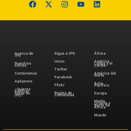
Acerca de
Sigue a IPS
África
IPS
Inicio
América
Nuestros
Latina y el
socios
Caribe
Twitter
Contáctenos
América del
Norte
Facebook
Apóyenos
Asia-
Flickr
Pacífico
¿Quieres
publicar
Reglas de
notas de
Europa
comunidad
IPS?
Medio
Oriente y
Norte de
África
Mundo