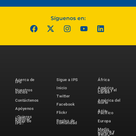
Síguenos en:
Acerca de
Sigue a IPS
África
IPS
Inicio
América
Nuestros
Latina y el
socios
Caribe
Twitter
Contáctenos
América del
Norte
Facebook
Apóyenos
Asia-
Flickr
Pacífico
¿Quieres
publicar
Reglas de
notas de
Europa
comunidad
IPS?
Medio
Oriente y
Norte de
África