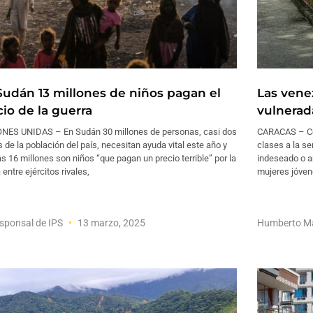
Sudán 13 millones de niños pagan el
Las vene
cio de la guerra
vulnerada
NES UNIDAS – En Sudán 30 millones de personas, casi dos
CARACAS – Cer
s de la población del país, necesitan ayuda vital este año y
clases a la s
as 16 millones son niños “que pagan un precio terrible” por la
indeseado o an
 entre ejércitos rivales,
mujeres jóven
sponsal de IPS
13 marzo, 2025
Humberto M