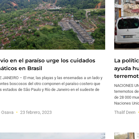
uvio en el paraíso urge los cuidados
La políti
áticos en Brasil
ayuda hu
terremot
 JANEIRO – El mar, las playas y las ensenadas a un lado y
ontes boscosos del otro componen el paraíso costero que
NACIONES UNID
s estados de São Paulo y Río de Janeiro en el sudeste de
terremotos del
de 28 000 mue
Naciones Unid
o Osava
23 febrero, 2023
Thalif Deen