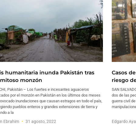
sis humanitaria inunda Pakistán tras
Casos de
amitoso monzón
riesgo de
HI, Pakistán – Los fuertes e incesantes aguaceros
SAN SALVADOR
cados por el monzón en Pakistán en los últimos dos meses
dos de las pe
rovocado inundaciones que causan estragos en todo el país,
guerra civil de
giendo pueblos enteros y grandes extensiones de tierra y
manipulacione
ndo a la
en Ebrahim
31 agosto, 2022
Edgardo Aya