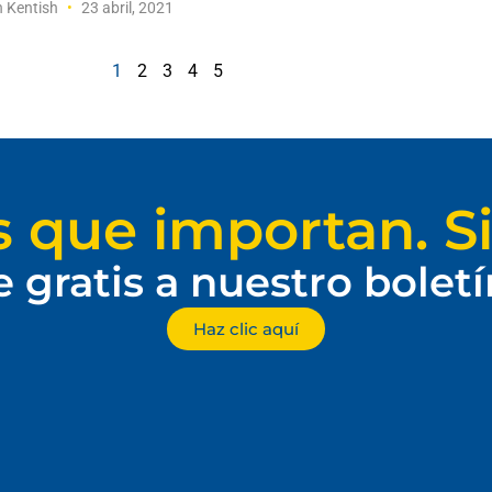
n Kentish
23 abril, 2021
1
2
3
4
5
s que importan. Si
e gratis a nuestro bolet
Haz clic aquí