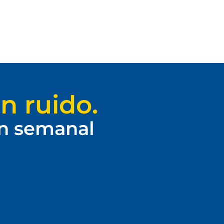
n ruido.
ín semanal