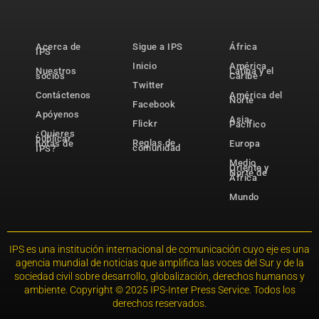
Acerca de
Sigue a IPS
África
IPS
Inicio
América
Nuestros
Latina y el
socios
Caribe
Twitter
Contáctenos
América del
Norte
Facebook
Apóyenos
Asia-
Flickr
Pacífico
¿Quieres
publicar
Reglas de
notas de
Europa
comunidad
IPS?
Medio
Oriente y
Norte de
África
Mundo
IPS es una institución internacional de comunicación cuyo eje es una
agencia mundial de noticias que amplifica las voces del Sur y de la
sociedad civil sobre desarrollo, globalización, derechos humanos y
ambiente. Copyright © 2025 IPS-Inter Press Service. Todos los
derechos reservados.