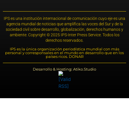
IPS es una institución internacional de comunicación cuyo eje es una
agencia mundial de noticias que amplifica las voces del Sur y de la
sociedad civil sobre desarrollo, globalización, derechos humanos y
ambiente. Copyright © 2025 IPS-Inter Press Service. Todos los
derechos reservados.
IPS es la única organización periodística mundial con más
personal y corresponsales en el mundo en desarrollo que en los
países ricos. DONAR
Desarrollo & Hosting: Atiko.Studio