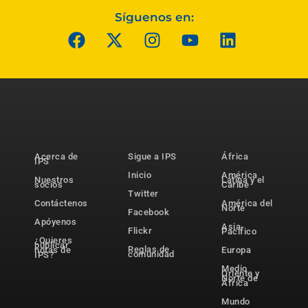
Síguenos en:
Acerca de
Sigue a IPS
África
IPS
Inicio
América
Nuestros
Latina y el
socios
Caribe
Twitter
Contáctenos
América del
Norte
Facebook
Apóyenos
Asia-
Flickr
Pacífico
¿Quieres
publicar
Reglas de
notas de
Europa
comunidad
IPS?
Medio
Oriente y
Norte de
África
Mundo