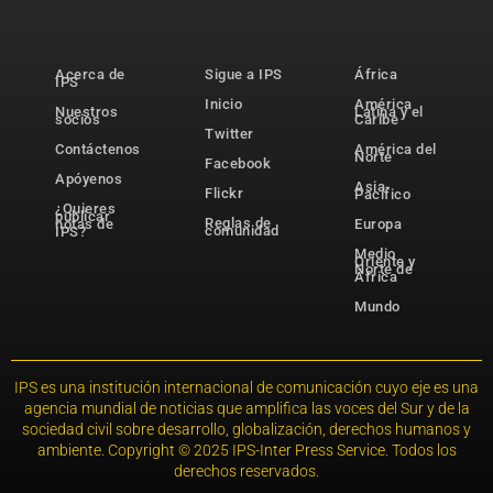
Acerca de
Sigue a IPS
África
IPS
Inicio
América
Nuestros
Latina y el
socios
Caribe
Twitter
Contáctenos
América del
Norte
Facebook
Apóyenos
Asia-
Flickr
Pacífico
¿Quieres
publicar
Reglas de
notas de
Europa
comunidad
IPS?
Medio
Oriente y
Norte de
África
Mundo
IPS es una institución internacional de comunicación cuyo eje es una
agencia mundial de noticias que amplifica las voces del Sur y de la
sociedad civil sobre desarrollo, globalización, derechos humanos y
ambiente. Copyright © 2025 IPS-Inter Press Service. Todos los
derechos reservados.