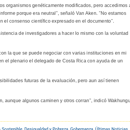
los organismos genéticamente modificados, pero accedimos 
l informe porque era neutral", señaló Van Aken. "No estamos
n el consenso científico expresado en el documento".
stencia de investigadores a hacer lo mismo con la voluntad
on la que se puede negociar con varias instituciones en mi
ó en el plenario el delegado de Costa Rica con ayuda de un
ibilidades futuras de la evaluación, pero aun así tienen
n, aunque algunos caminen y otros corran", indicó Wakhungu
o Sostenible
,
Desigualdad y Pobreza
,
Gobernanza
,
Últimas Noticias