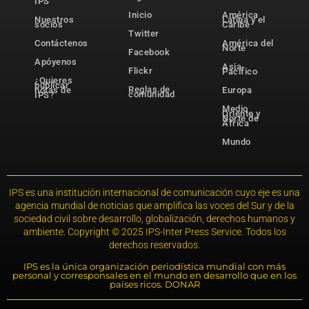
IPS
Inicio
América
Nuestros
Latina y el
socios
Caribe
Twitter
Contáctenos
América del
Norte
Facebook
Apóyenos
Asia-
Flickr
Pacífico
¿Quieres
publicar
Reglas de
notas de
Europa
comunidad
IPS?
Medio
Oriente y
Norte de
África
Mundo
IPS es una institución internacional de comunicación cuyo eje es una
agencia mundial de noticias que amplifica las voces del Sur y de la
sociedad civil sobre desarrollo, globalización, derechos humanos y
ambiente. Copyright © 2025 IPS-Inter Press Service. Todos los
derechos reservados.
IPS es la única organización periodística mundial con más
personal y corresponsales en el mundo en desarrollo que en los
países ricos. DONAR