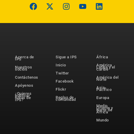
Acerca de
Sigue a IPS
África
IPS
Inicio
América
Nuestros
Latina y el
socios
Caribe
Twitter
Contáctenos
América del
Norte
Facebook
Apóyenos
Asia-
Flickr
Pacífico
¿Quieres
publicar
Reglas de
notas de
Europa
comunidad
IPS?
Medio
Oriente y
Norte de
África
Mundo