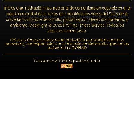
IPS es una institución internacional de comunicación cuyo eje es una
agencia mundial de noticias que amplifica las voces del Sur y de la
sociedad civil sobre desarrollo, globalización, derechos humanos y
ambiente. Copyright © 2025 IPS-Inter Press Service. Todos los
derechos reservados.
IPS es la única organización periodística mundial con más
personal y corresponsales en el mundo en desarrollo que en los
países ricos. DONAR
Desarrollo & Hosting: Atiko.Studio